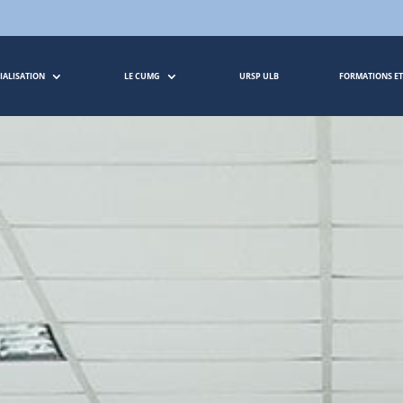
CIALISATION
LE CUMG
URSP ULB
FORMATIONS ET