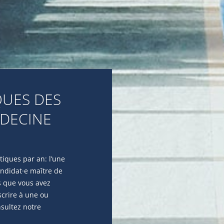
UES DES
EDECINE
iques par an: l’une
andidat·e maître de
s que vous avez
scrire à une ou
nsultez notre