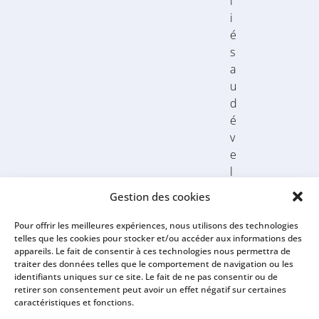
l
i
é
s
a
u
d
é
v
e
l
o
Gestion des cookies
p
p
Pour offrir les meilleures expériences, nous utilisons des technologies
telles que les cookies pour stocker et/ou accéder aux informations des
e
appareils. Le fait de consentir à ces technologies nous permettra de
m
traiter des données telles que le comportement de navigation ou les
e
identifiants uniques sur ce site. Le fait de ne pas consentir ou de
retirer son consentement peut avoir un effet négatif sur certaines
n
caractéristiques et fonctions.
t