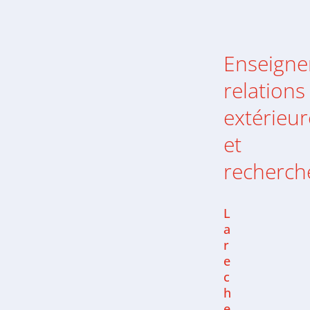
Enseigne
relations
extérieur
et
recherch
L
a
r
e
c
h
e