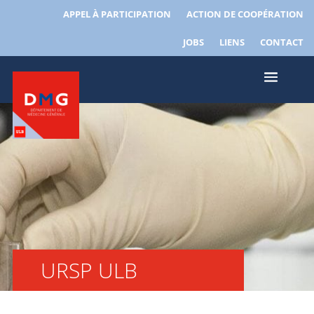
APPEL À PARTICIPATION
ACTION DE COOPÉRATION
JOBS
LIENS
CONTACT
URSP ULB