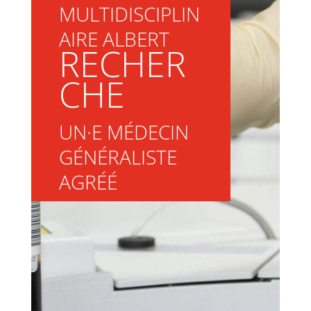
MULTIDISCIPLIN
AIRE ALBERT
RECHER
CHE
UN·E MÉDECIN
GÉNÉRALISTE
AGRÉÉ